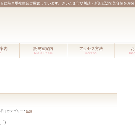
ほ台に駐車場複数台ご用意しています。さいたま市や川越・所沢近辺で美容院をお探
案内
託児室案内
アクセス方法
お
ce
Kid’s Room
Access
Inf
4日
カテゴリー :
blog
`)