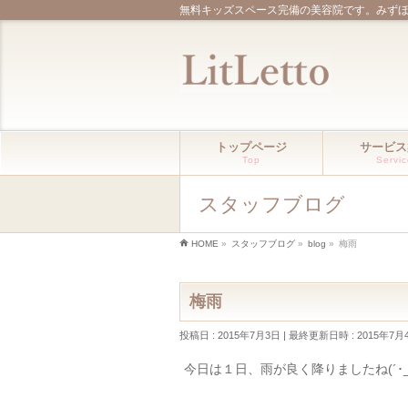
無料キッズスペース完備の美容院です。みず
トップページ
サービス
Top
Servi
スタッフブログ
HOME
»
スタッフブログ
»
blog
»
梅雨
梅雨
投稿日 : 2015年7月3日
最終更新日時 : 2015年7月
今日は１日、雨が良く降りましたね(´･_･