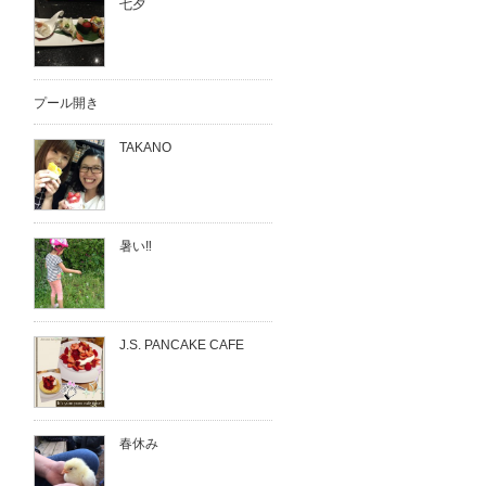
七夕
プール開き
TAKANO
暑い‼︎
J.S. PANCAKE CAFE
春休み