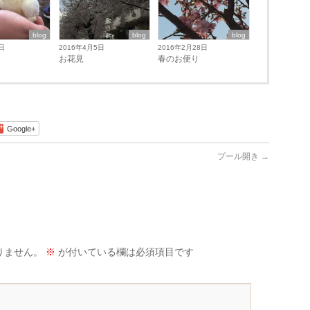
blog
blog
blog
日
2016年4月5日
2016年2月28日
お花見
春のお便り
Google+
プール開き
→
りません。
※
が付いている欄は必須項目です