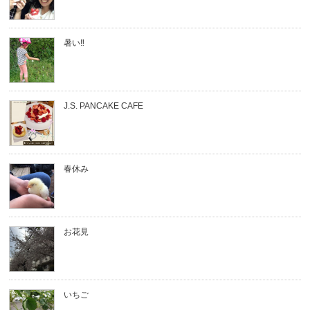
暑い‼︎
J.S. PANCAKE CAFE
春休み
お花見
いちご