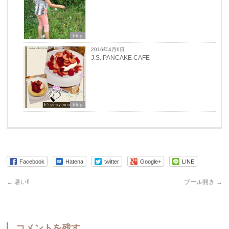
blog
2016年4月6日
J.S. PANCAKE CAFE
blog
Facebook
Hatena
twitter
Google+
LINE
←
暑い‼︎
プール開き
→
コメントを残す