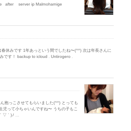
fter server ip Malmohamige
春休みです 1年あっという間でしたね〜(^^) 次は年長さんに
kup to icloud . Untirogero .
抱っこさせてもらいました(^^) とっても
に新生児って小ちゃいんですね〜 うちの子もこ
 ` )ﾉ …