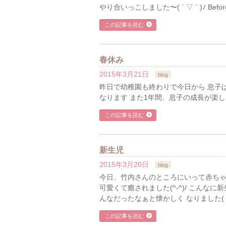
やり合いっこしました〜( ´ ▽ ` )ﾉ Before a
この記事を読む
春休み
2015年3月21日
blog
昨日で幼稚園も終わりで今日から 息子は
なります また1年間、息子の成長が楽しみです！ bac
この記事を読む
新生児
2015年3月20日
blog
今日、竹内さんのところにいって赤ちゃん
可愛くて癒されました(^-^)/ こんな
んなだったなぁと懐かしく なりました( ´ ▽
この記事を読む