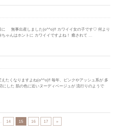
 無事出産しました(o^^o)‼︎ カワイイ女の子です♡ 何より
赤ちゃんはホントに カワイイですよね！ 癒されて …
たくなりますよね(o^^o)‼︎ 毎年、ピンクやアッシュ系が 多
切にした 肌の色に近いヌーディベージュが 流行りのようで
…
14
15
16
17
»