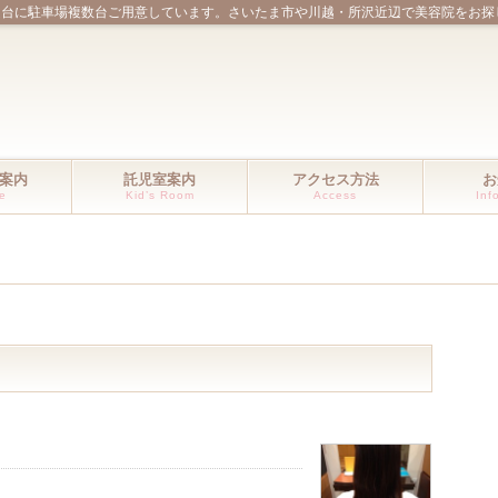
ほ台に駐車場複数台ご用意しています。さいたま市や川越・所沢近辺で美容院をお探
案内
託児室案内
アクセス方法
お
ce
Kid’s Room
Access
Inf