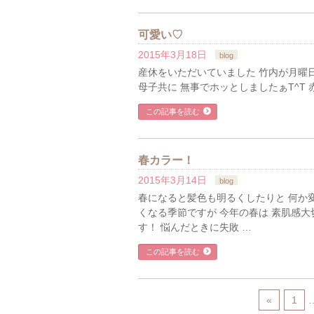
可愛い♡
2015年3月18日
blog
産休をいただいていました 竹内が月曜日に
母子共に 無事でホッとしましたぁT^T 
この記事を読む
春カラー！
2015年3月14日
blog
春になると髪色も明るくしたりと 何か変え
くなる季節ですが 今年の春は 素肌感大
す！ 悩んだときに失敗 …
この記事を読む
«
1