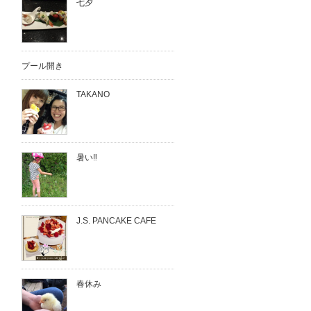
七夕
プール開き
TAKANO
暑い‼︎
J.S. PANCAKE CAFE
春休み