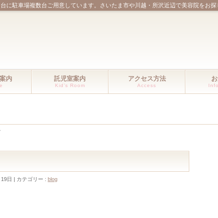
ほ台に駐車場複数台ご用意しています。さいたま市や川越・所沢近辺で美容院をお探
案内
託児室案内
アクセス方法
お
ce
Kid’s Room
Access
Inf
ト
月19日
カテゴリー :
blog